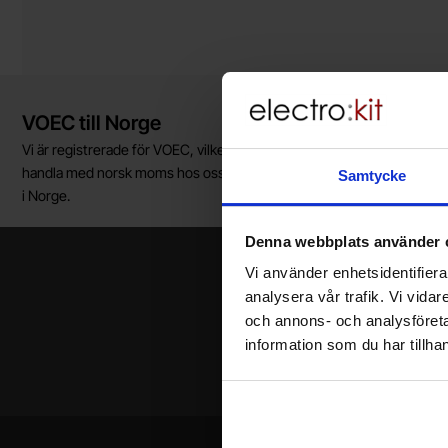
Kort allmän information
VOEC till Norge
Vi är registrerade för VOEC, vilket innebär at våra norska kunder kan
handla med norsk moms hos oss, och slipper avgifter för införtullnin
Samtycke
i Norge.
Denna webbplats använder 
Vi använder enhetsidentifierar
analysera vår trafik. Vi vida
och annons- och analysföret
information som du har tillhan
Ditt namn