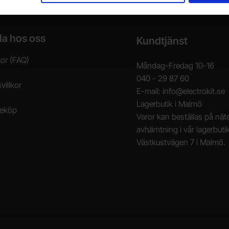
la hos oss
Kundtjänst
gor (FAQ)
Måndag-Fredag 10-16
040 - 29 87 60
villkor
E-mail: info@electrokit.se
Lagerbutik i Malmö
neköp
Varor kan beställas på näte
avhämtning i vår lagerbuti
Västkustvägen 7 i Malmö.