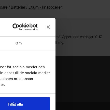
dare / Batterier /
Litium - knappceller
Lagerbutik i Malmö
älkommen till vår nya lagerbutik i Malmö. Öppettider: vardagar 10-17.
ör snabbare service, gör en förbeställning.
Om
ioner för sociala medier och
n enhet till de sociala medier
rmationen med annan
er.
Tillåt alla