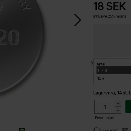
pris
18 SEK
Inklusive 25% moms
Mängdrabatt
Antal
till
1
-
9
till
10
+
Lagervara, 14 st.
antal
+
-
Enhet : styck