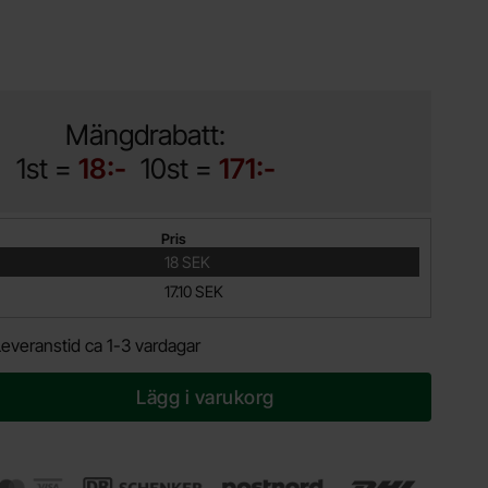
Mängdrabatt:
1st =
18:-
10st =
171:-
Pris
18 SEK
17.10 SEK
Leveranstid ca 1-3 vardagar
Lägg i varukorg