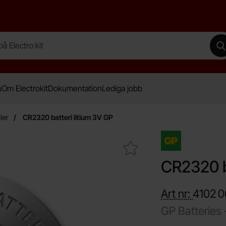
lectro:kit
G
n
Om Electrokit
Dokumentation
Lediga jobb
ler
CR2320 batteri litium 3V GP
Makera cR2320 batteri litium 3V GP som favorit
CR2320 b
Art nr:
4102
0
GP Batteries
Handla denna prod