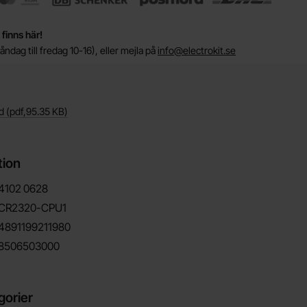
 finns här!
ndag till fredag 10-16), eller mejla på
info@electrokit.se
d
(pdf,
95.35 KB
)
tion
4102
0628
CR2320-CPU1
4891199211980
8506503000
gorier