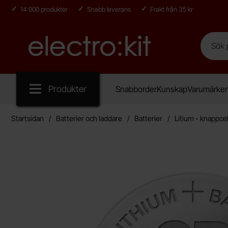
14 000 produkter
Snabb leverans
Frakt från 35 kr
Sök
Sök på E
Startsidan för Electro:kit
Produkter
Snabborder
Kunskap
Varumärke
Startsidan
Batterier och laddare
Batterier
Litium - knappcel