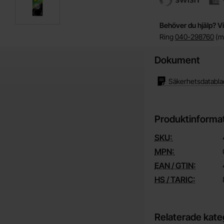
Behöver du hjälp? Vi
Ring
040-298760
(må
Dokument
Säkerhetsdatabla
Produktinforma
SKU:
MPN:
EAN / GTIN:
HS / TARIC:
Relaterade kate