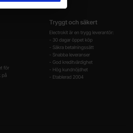
Tryggt och säkert
Electrokit är en trygg leverantör:
- 30 dagar öppet köp
- Säkra betalningssätt
- Snabba leveranser
- God kreditvärdighet
t för
- Hög kundnöjdhet
k på
- Etablerad 2004