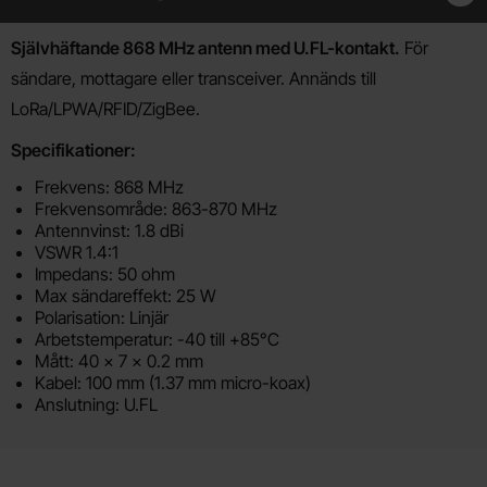
Produktbeskrivning
Självhäftande 868 MHz antenn med U.FL-kontakt.
För
sändare, mottagare eller transceiver. Annänds till
LoRa/LPWA/RFID/ZigBee.
Specifikationer:
Frekvens: 868 MHz
Frekvensområde: 863-870 MHz
Antennvinst: 1.8 dBi
VSWR 1.4:1
Impedans: 50 ohm
Max sändareffekt: 25 W
Polarisation: Linjär
Arbetstemperatur: -40 till +85°C
Mått: 40 x 7 x 0.2 mm
Kabel: 100 mm (1.37 mm micro-koax)
Anslutning: U.FL