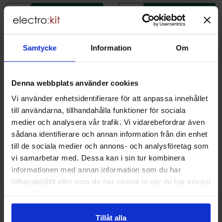
Köp
Köp
(
2
st)
Enhet:
st
Enhet:
st
Lagervara, 21 st
Lagervara, 972 st
Art. nr
Art. nr
4101
3300
4101
7048
Samtycke
Information
Om
Makera batterihållare AA - 1x clip för PCB som favorit
Makera iDC hane PCB 6-pol 
Denna webbplats använder cookies
Vi använder enhetsidentifierare för att anpassa innehållet
till användarna, tillhandahålla funktioner för sociala
medier och analysera vår trafik. Vi vidarebefordrar även
sådana identifierare och annan information från din enhet
till de sociala medier och annons- och analysföretag som
vi samarbetar med. Dessa kan i sin tur kombinera
informationen med annan information som du har
tillhandahållit eller som de har samlat in när du har använt
Batterihållare AA - 1x clip för PCB
IDC hane PCB 6-pol 2.54mm
deras tjänster.
Mängdrabatt
Mängdrabatt
Tillåt alla
Från
Från
Antal
Pris /st
till
Antal
Pris /st
till
1
-
9
st
4.80 SEK
1
-
9
st
2.50 SEK