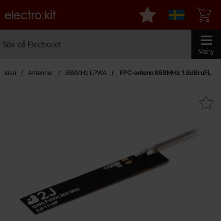
Startsidan för Electro:kit
Mina favoriter
Sverige
Sök
Sök på Electro:kit
Genomför 
Meny
tsidan
Antenner
868MHz LPWA
FPC-antenn 868MHz 1.8dBi uFL
Makera fPC-antenn 868MHz 1.