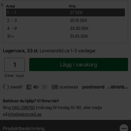
Mängdrabatt
Antal
Pris
till
1
-
1
37 SEK
till
2
-
3
35.15 SEK
till
4
-
9
33.30 SEK
till
10
+
31.45 SEK
Lagervara, 33 st.
Leveranstid ca 1-3 vardagar
antal
Lägg i varukorg
Enhet : styck
Behöver du hjälp? Vi finns här!
Ring
040-298760
(måndag till fredag 10-16), eller mejla
på
info@electrokit.se
Produktbeskrivning
Stän