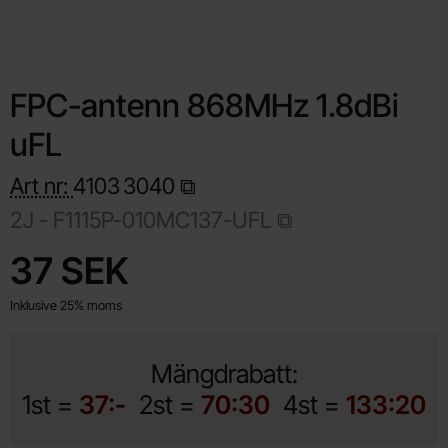
FPC-antenn 868MHz 1.8dBi
uFL
Art nr:
4103
3040
2J - F1115P-010MC137-UFL
Handla denna produkt FPC-antenn 868MHz 1.8dBi uFL
pris
37 SEK
Inklusive 25% moms
Mängdrabatt:
1st =
37:-
2st =
70:30
4st =
133:20