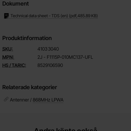
Dokument
Technical data sheet - TDS (en)
(pdf,
485.89 KB
)
Produktinformation
SKU:
4103
3040
MPN:
2J - F1115P-010MC137-UFL
HS / TARIC:
8529106590
Relaterade kategorier
Antenner /
868MHz LPWA
Andra köpte också