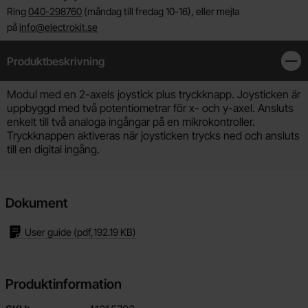
Ring
040-298760
(måndag till fredag 10-16), eller mejla
på
info@electrokit.se
Produktbeskrivning
Stän
Produktbeskrivning
Modul med en 2-axels joystick plus tryckknapp. Joysticken är
uppbyggd med två potentiometrar för x- och y-axel. Ansluts
enkelt till två analoga ingångar på en mikrokontroller.
Tryckknappen aktiveras när joysticken trycks ned och ansluts
till en digital ingång.
Dokument
User guide
(pdf,
192.19 KB
)
Produktinformation