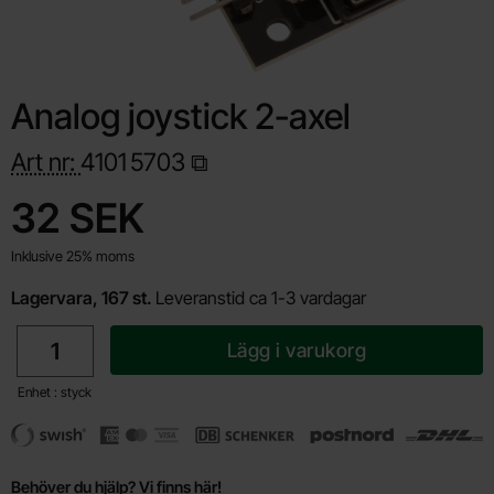
Analog joystick 2-axel
Art nr:
4101
5703
Handla denna produkt Analog joystick 2-axel
pris
32 SEK
Inklusive 25% moms
Lagervara, 167 st.
Leveranstid ca 1-3 vardagar
antal
Lägg i varukorg
Enhet : styck
Behöver du hjälp? Vi finns här!