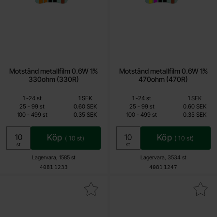
Motstånd metallfilm 0.6W 1%
Motstånd metallfilm 0.6W 1%
330ohm (330R)
470ohm (470R)
Mängdrabatt
Mängdrabatt
Från
Från
Antal
Pris /st
till
Antal
Pris /st
till
1
-
24
st
1 SEK
1
-
24
st
1 SEK
0.15 SEK
0.15 SEK
till
till
25
-
99
st
0.60 SEK
25
-
99
st
0.60 SEK
till
till
100
-
499
st
0.35 SEK
100
-
499
st
0.35 SEK
Inklusive 25% moms
Inklusive 25% moms
Köp
Köp
(
10
st)
(
10
st)
Enhet:
Enhet:
st
st
Lagervara, 1585 st
Lagervara, 3534 st
Art. nr
Art. nr
4081
1233
4081
1247
ra motstånd metallfilm 0.6W 1% 560ohm (560R) som favorit
Makera motstånd metallfilm 0.6W 1%