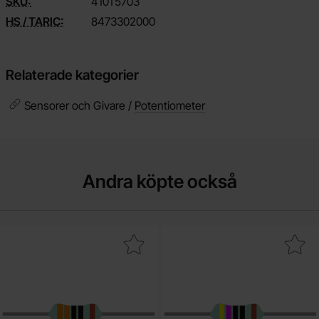
SKU:
4101
5703
HS / TARIC:
8473302000
Relaterade kategorier
Sensorer och Givare /
Potentiometer
Andra köpte också
ra motstånd metallfilm 0.6W 1% 330ohm (330R) som favorit
Makera motstånd metallfilm 0.6W 1%