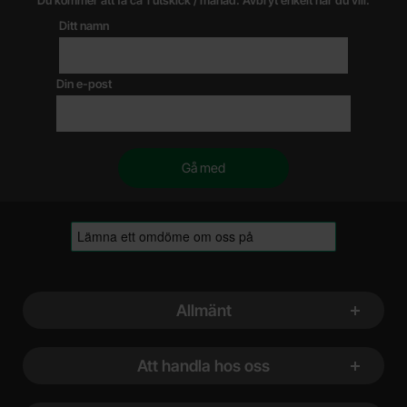
Du kommer att få ca 1 utskick / månad. Avbryt enkelt när du vill.
Ditt namn
Din e-post
Sidfot Blandad info och länkar
Allmänt
Att handla hos oss