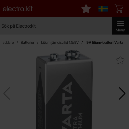
Startsidan för Electro:kit
Mina favoriter
Sverige
Sök
Sök på Electro:kit
Genomför 
Meny
h laddare
Batterier
Litium järndisulfid 1.5/9V
9V litium-batteri Varta
Makera 9V litium-batteri 