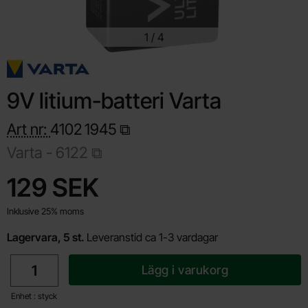
1
/
4
9V litium-batteri Varta
Art nr:
4102
1945
Varta -
6122
Handla denna produkt 9V litium-batteri Varta
pris
129 SEK
Inklusive 25% moms
Lagervara, 5 st.
Leveranstid ca 1-3 vardagar
antal
Lägg i varukorg
Enhet : styck