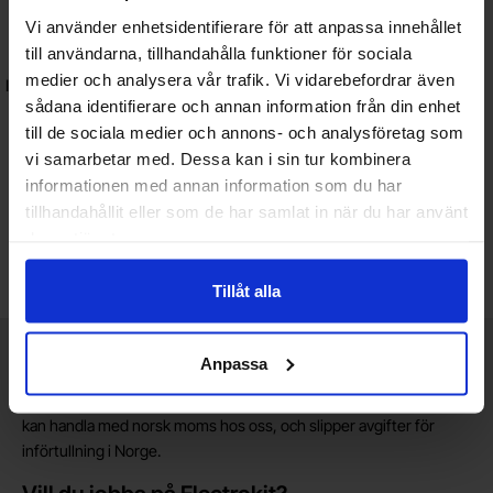
Vi använder enhetsidentifierare för att anpassa innehållet
till användarna, tillhandahålla funktioner för sociala
medier och analysera vår trafik. Vi vidarebefordrar även
IR fjärrkontroll-testare - byggsats
Whadda - WSHA137
sådana identifierare och annan information från din enhet
till de sociala medier och annons- och analysföretag som
vi samarbetar med. Dessa kan i sin tur kombinera
69 SEK
informationen med annan information som du har
Inklusive 25% moms
tillhandahållit eller som de har samlat in när du har använt
Köp
deras tjänster.
Enhet:
st
Lagervara, 14 st
Tillåt alla
Art. nr
4102
3388
Kort allmän information
Anpassa
VOEC till Norge
Vi är registrerade för VOEC, vilket innebär at våra norska kunder
kan handla med norsk moms hos oss, och slipper avgifter för
införtullning i Norge.