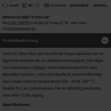
Behöver du hjälp? Vi finns här!
Ring
040-298760
(måndag till fredag 10-16), eller mejla
på
info@electrokit.se
Produktbeskrivning
Stän
Produktbeskrivning
Varta 9V Ultra Litium järndisulfid har högre kapacitet och en
lägre inre resistans än sin alkaliska motsvarighet. Den lägre
inre resistansen möjliggör större belastningsström med
bibehållen funktion. Litium järndisulfid är extremt tillförlitligt
även under extrema temperaturer från -40 till +60 ° C.
Idealisk för t.ex. brandvarnare. Har en tillförlitlig prestanda
även efter 10 års lagring.
Specifikationer: