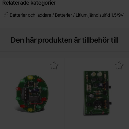
Relaterade kategorier
Batterier och laddare / Batterier /
Litium järndisulfid 1.5/9V
Den här produkten är tillbehör till
era elektroniskt lyckohjul 10 LEDs - byggsats som favorit
Makera stroboskop 2 LED - b