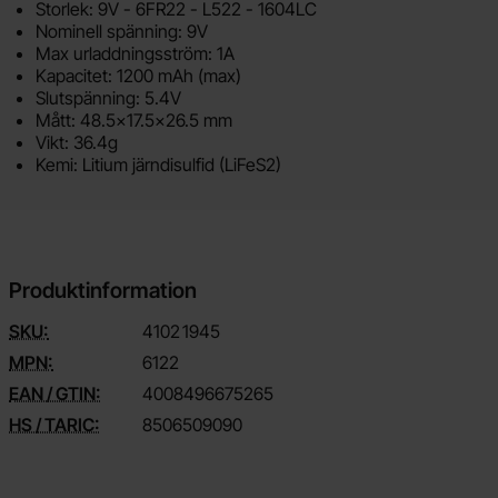
Storlek: 9V - 6FR22 - L522 - 1604LC
Nominell spänning: 9V
Max urladdningsström: 1A
Kapacitet: 1200 mAh (max)
Slutspänning: 5.4V
Mått: 48.5x17.5x26.5 mm
Vikt: 36.4g
Kemi: Litium järndisulfid (LiFeS2)
Produktinformation
SKU:
4102
1945
MPN:
6122
EAN / GTIN:
4008496675265
HS / TARIC:
8506509090