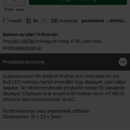
Enhet : styck
Behöver du hjälp? Vi finns här!
Ring
040-298760
(måndag till fredag 10-16), eller mejla
på
info@electrokit.se
Produktbeskrivning
Stän
Produktbeskrivning
Expansionskort för Adafruit Feather-kort med plats för två
8x8 LED-matriser. Kortet innehåller inga displayer, utan säljes
separat. Se rekommenderade produkter nedan för passande
displayer. Displayerna är anslutna till Feather via en HT16K33
drivkrets som kommunicerar via I2C.
Kortet levereras med omonterade stiftlister.
Dimensioner: 51 x 23 x 5mm