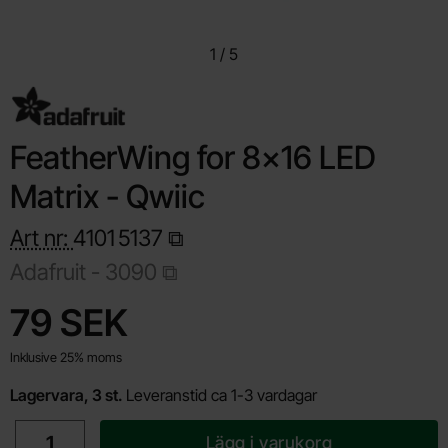
1
/
5
FeatherWing for 8x16 LED
Matrix - Qwiic
Art nr:
4101
5137
Adafruit -
3090
Handla denna produkt FeatherWing for 8x16 LED Matrix - Qwiic
pris
79 SEK
Inklusive 25% moms
Lagervara, 3 st.
Leveranstid ca 1-3 vardagar
antal
Lägg i varukorg