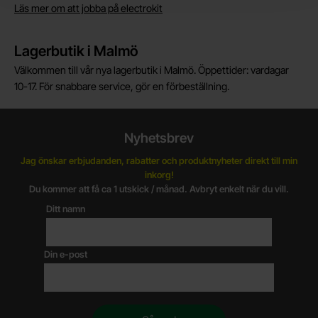
Läs mer om att jobba på electrokit
Lagerbutik i Malmö
Välkommen till vår nya lagerbutik i Malmö. Öppettider: vardagar
10-17. För snabbare service, gör en förbeställning.
Nyhetsbrev
Jag önskar erbjudanden, rabatter och produktnyheter direkt till min
inkorg!
Du kommer att få ca 1 utskick / månad. Avbryt enkelt när du vill.
Ditt namn
Din e-post