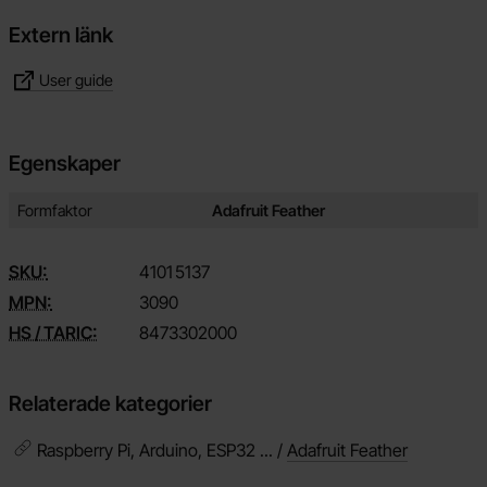
Extern länk
User guide
Egenskaper
Egenskaper/attribut för denna produkt
Attribut
Värde
Formfaktor
Adafruit Feather
SKU:
4101
5137
MPN:
3090
HS / TARIC:
8473302000
Relaterade kategorier
Raspberry Pi, Arduino, ESP32 ... /
Adafruit Feather