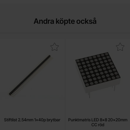
Andra köpte också
Makera stiftlist 2.54mm 1x40p brytbar som favorit
Makera punktmatris LED 8x8 20x
Stiftlist 2.54mm 1x40p brytbar
Punktmatris LED 8x8 20x20mm
CC röd