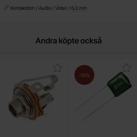
Kontaktdon / Audio / Video /
6.3 mm
Andra köpte också
Makera 6.3mm hona 3-pol stereo chassie som favorit
Makera pC05 15nF 100V my
-50%