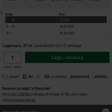
Mängdrabatt
Antal
Pris
till
1
-
4
17 SEK
till
5
-
9
16.15 SEK
till
10
+
15.30 SEK
Lagervara, 37 st.
Leveranstid ca 1-3 vardagar
antal
Lägg i varukorg
Enhet : styck
Behöver du hjälp? Vi finns här!
Ring
040-298760
(måndag till fredag 10-16), eller mejla
på
info@electrokit.se