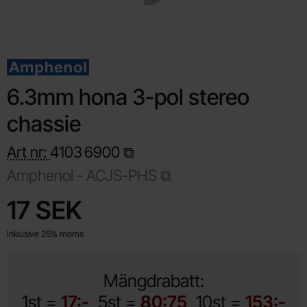
6.3mm hona 3-pol stereo
chassie
Art nr:
4103
6900
Amphenol -
ACJS-PHS
Handla denna produkt 6.3mm hona 3-pol stereo chassie
pris
17 SEK
Inklusive 25% moms
Mängdrabatt:
1st =
17:-
5st =
80:75
10st =
153:-