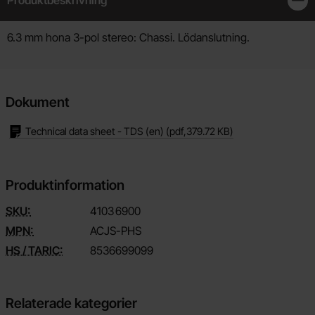
Produktbeskrivning
Stän
Produktbeskrivning
6.3 mm hona 3-pol stereo: Chassi. Lödanslutning.
Dokument
Technical data sheet - TDS (en)
(pdf,
379.72 KB
)
Produktinformation
SKU:
4103
6900
MPN:
ACJS-PHS
HS / TARIC:
8536699099
Relaterade kategorier