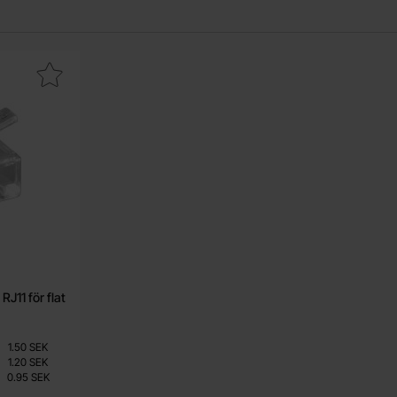
t
6P4C - RJ11 för flat kabel som favorit
J11 för flat
1.50 SEK
1.20 SEK
0.95 SEK
s