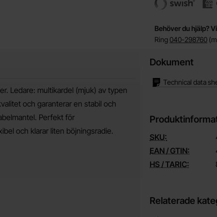
Behöver du hjälp? Vi
Ring
040-298760
(må
Dokument
Technical data sh
er. Ledare: multikardel (mjuk) av typen
alitet och garanterar en stabil och
belmantel. Perfekt för
Produktinforma
xibel och klarar liten böjningsradie.
SKU:
EAN / GTIN:
HS / TARIC:
Relaterade kate