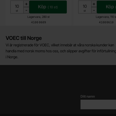
+
+
Köp
Köp
(
10
st)
-
-
Enhet:
Enhet:
st
st
Lagervara, 280 st
Lagervara, 110 s
Art. nr
Art. nr
4100
0609
4100
0610
Kort allmän information
VOEC till Norge
Vi är registrerade för VOEC, vilket innebär at våra norska kunder kan
handla med norsk moms hos oss, och slipper avgifter för införtullnin
i Norge.
Ditt namn