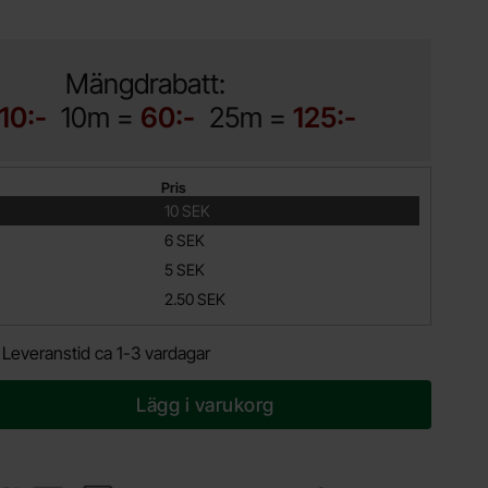
Mängdrabatt:
10:-
10m =
60:-
25m =
125:-
Pris
10 SEK
6 SEK
5 SEK
2.50 SEK
.
Leveranstid ca 1-3 vardagar
Lägg i varukorg