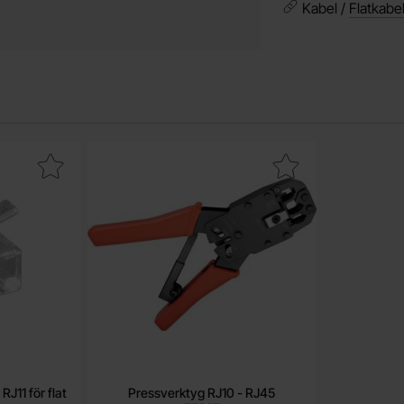
Kabel /
Flatkabe
t
6P4C - RJ11 för flat kabel som favorit
Makera pressverktyg RJ10 - RJ45 som fav
J11 för flat
Pressverktyg RJ10 - RJ45