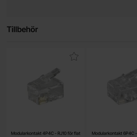
Tillbehör
Makera modularkontakt 4P4C - RJ10 för flat kabel som favori
Makera modularkontakt 
Modularkontakt 4P4C - RJ10 för flat
Modularkontakt 6P4C - R