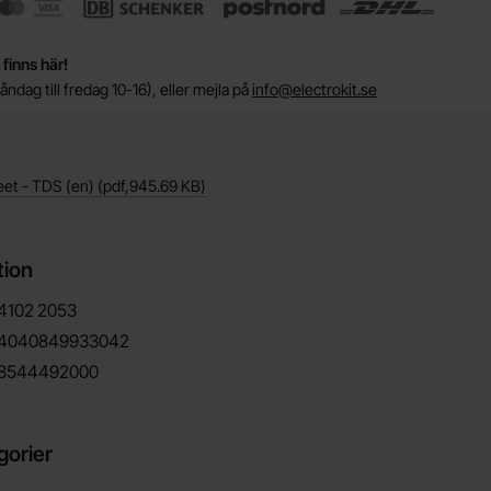
 finns här!
ndag till fredag 10-16), eller mejla på
info@electrokit.se
eet - TDS (en)
(pdf,
945.69 KB
)
tion
4102
2053
4040849933042
8544492000
gorier