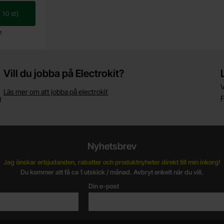
(
10
st)
t
Vill du jobba på Electrokit?
V
Läs mer om att jobba på electrokit
g
F
Nyhetsbrev
Jag önskar erbjudanden, rabatter och produktnyheter direkt till min inkorg!
Du kommer att få ca 1 utskick / månad. Avbryt enkelt när du vill.
Din e-post