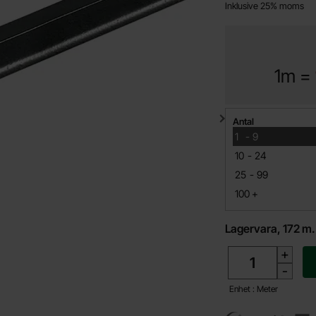
Inklusive 25% moms
1m =
Mängdrabatt
Antal
till
1
-
9
till
10
-
24
till
25
-
99
till
100
+
Lagervara, 172 m
antal
+
-
Enhet : Meter