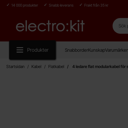
14 000 produkter
Snabb leverans
Frakt från 35 kr
Sök
Sök på E
Startsidan för Electro:kit
Produkter
Snabborder
Kunskap
Varumärke
Startsidan
Kabel
Flatkabel
4 ledare flat modularkabel för s