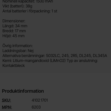
Nominell kapacitet: 1500 mAh
Vikt (batteri): 38g
Antal batterier i förpackning: 1 st
Dimensioner:
Längd: 34 mm
Bredd: 17 mm
Höjd: 45 mm
Övrig information:
Laddningsbar: Nej
Alternativa benämningar: 5032LC, 245, 2R5, DL245, DL345A
Kemi: Litium-mangandioxid (LiMnO2) Typ av anslutning:
Kontaktbleck
Produktinformation
SKU:
4102
1701
MPN:
6203