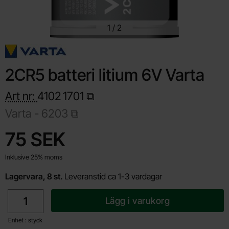
1
/
2
2CR5 batteri litium 6V Varta
Art nr:
4102
1701
Varta -
6203
Handla denna produkt 2CR5 batteri litium 6V Varta
pris
75 SEK
Inklusive 25% moms
Lagervara, 8 st.
Leveranstid ca 1-3 vardagar
antal
Lägg i varukorg
Enhet : styck