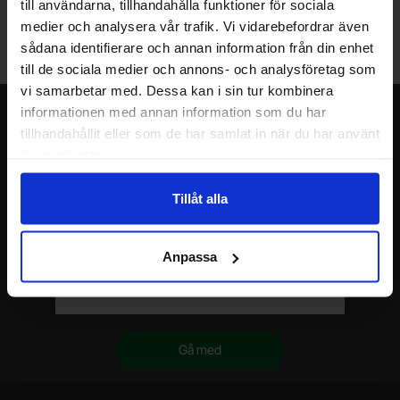
till användarna, tillhandahålla funktioner för sociala
Lagerbutik i Malmö
medier och analysera vår trafik. Vi vidarebefordrar även
Välkommen till vår nya lagerbutik i Malmö. Öppettider: vardagar
sådana identifierare och annan information från din enhet
10-17. För snabbare service, gör en förbeställning.
till de sociala medier och annons- och analysföretag som
vi samarbetar med. Dessa kan i sin tur kombinera
informationen med annan information som du har
Nyhetsbrev
tillhandahållit eller som de har samlat in när du har använt
Jag önskar erbjudanden, rabatter och produktnyheter direkt till min
deras tjänster.
inkorg!
Du kommer att få ca 1 utskick / månad. Avbryt enkelt när du vill.
Tillåt alla
Ditt namn
Anpassa
Din e-post