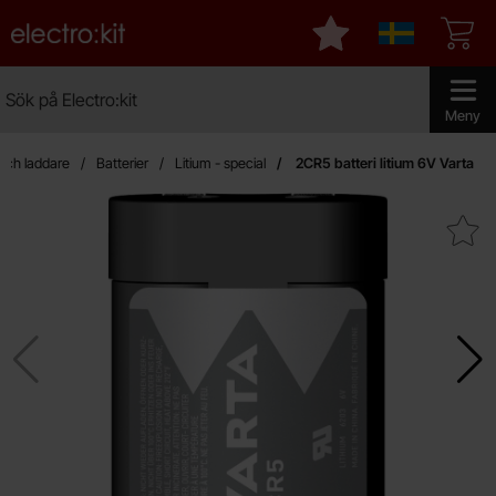
Startsidan för Electro:kit
Mina favoriter
Sverige
Sök
Sök på Electro:kit
Genomför 
Meny
 och laddare
Batterier
Litium - special
2CR5 batteri litium 6V Varta
Makera 2CR5 batteri litium 