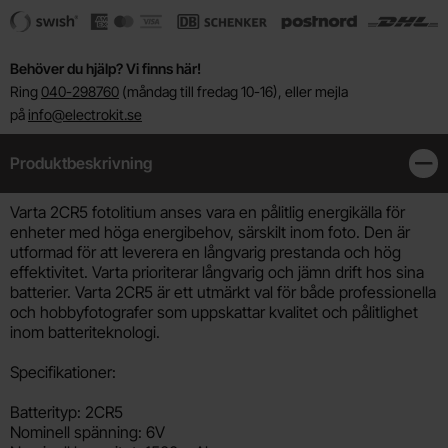
Behöver du hjälp? Vi finns här!
Ring
040-298760
(måndag till fredag 10-16), eller mejla
på
info@electrokit.se
Produktbeskrivning
Stän
Produktbeskrivning
Varta 2CR5 fotolitium anses vara en pålitlig energikälla för
enheter med höga energibehov, särskilt inom foto. Den är
utformad för att leverera en långvarig prestanda och hög
effektivitet. Varta prioriterar långvarig och jämn drift hos sina
batterier. Varta 2CR5 är ett utmärkt val för både professionella
och hobbyfotografer som uppskattar kvalitet och pålitlighet
inom batteriteknologi.
Specifikationer:
Batterityp: 2CR5
Nominell spänning: 6V