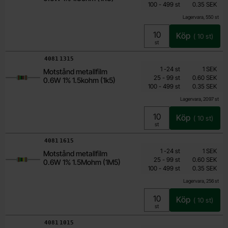
till
Inklusive 25% moms
100
-
499
st
0.35 SEK
Lagervara, 550 st
Köp
(
10
st)
Enhet:
st
Art. nr
4081
1315
Mängdrabatt
Från
Antal
Pris /st
till
1
-
24
st
1 SEK
Motstånd metallfilm
0.15 SEK
till
25
-
99
st
0.60 SEK
0.6W 1% 1.5kohm (1k5)
till
Inklusive 25% moms
100
-
499
st
0.35 SEK
Lagervara, 2097 st
Köp
(
10
st)
Enhet:
st
Art. nr
4081
1615
Mängdrabatt
Från
Antal
Pris /st
till
1
-
24
st
1 SEK
Motstånd metallfilm
0.15 SEK
till
25
-
99
st
0.60 SEK
0.6W 1% 1.5Mohm (1M5)
till
Inklusive 25% moms
100
-
499
st
0.35 SEK
Lagervara, 256 st
Köp
(
10
st)
Enhet:
st
Art. nr
4081
1015