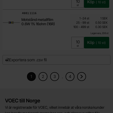
Köp
(
10
st)
Enhet:
st
Art. nr
4081
1116
Mängdrabatt
Från
Antal
Pris /st
till
1
-
24
st
1 SEK
Motstånd metallfilm
0.15 SEK
till
25
-
99
st
0.50 SEK
0.6W 1% 16ohm (16R)
till
Inklusive 25% moms
100
-
499
st
0.30 SEK
Lagervara, 206 st
Köp
(
10
st)
Enhet:
st
Exportera som .csv fil
1
2
3
4
.
Nuvarande sida, Sidan
Gå till sidan
Gå till sidan
Gå till sidan
Gå till nästa sida
Kort allmän information
VOEC till Norge
Vi är registrerade för VOEC, vilket innebär at våra norska kunder