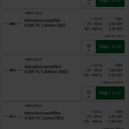
(
10
st)
Enhet:
st
Art. nr
4081
1312
Mängdrabatt
Från
Antal
Pris /st
till
1
-
24
st
1 SEK
Motstånd metallfilm
0.15 SEK
till
25
-
99
st
0.60 SEK
0.6W 1% 1.2kohm (1k2)
till
Inklusive 25% moms
100
-
499
st
0.35 SEK
Lagervara, 1216 st
Köp
(
10
st)
Enhet:
st
Art. nr
4081
1612
Mängdrabatt
Från
Antal
Pris /st
till
1
-
24
st
1 SEK
Motstånd metallfilm
0.15 SEK
till
25
-
99
st
0.60 SEK
0.6W 1% 1.2Mohm (1M2)
till
Inklusive 25% moms
100
-
499
st
0.35 SEK
Lagervara, 4413 st
Köp
(
10
st)
Enhet:
st
Art. nr
4081
1012
Mängdrabatt
Från
Antal
Pris /st
till
1
-
24
st
1 SEK
Motstånd metallfilm
0.15 SEK
till
25
-
99
st
0.60 SEK
0.6W 1% 1.2ohm (1R2)
till
Inklusive 25% moms
100
-
499
st
0.35 SEK
Lagervara, 1660 st