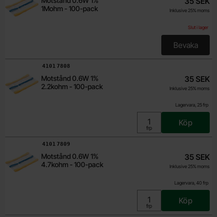
Motstånd 0.6W 1%
35 SEK
1Mohm - 100-pack
Inklusive 25% moms
Slut i lager
Bevaka
, Motstå
Art. nr
4101
7808
Motstånd 0.6W 1%
35 SEK
2.2kohm - 100-pack
Inklusive 25% moms
Lagervara, 25 frp
Köp
Enhet:
frp
Art. nr
4101
7809
Motstånd 0.6W 1%
35 SEK
4.7kohm - 100-pack
Inklusive 25% moms
Lagervara, 40 frp
Köp
Enhet:
frp