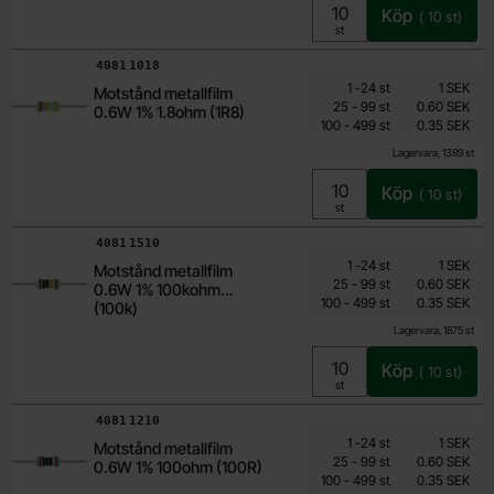
Köp
(
10
st)
Enhet:
st
Art. nr
4081
1018
Mängdrabatt
Från
Antal
Pris /st
till
1
-
24
st
1 SEK
Motstånd metallfilm
0.15 SEK
till
25
-
99
st
0.60 SEK
0.6W 1% 1.8ohm (1R8)
till
Inklusive 25% moms
100
-
499
st
0.35 SEK
Lagervara, 1389 st
Köp
(
10
st)
Enhet:
st
Art. nr
4081
1510
Mängdrabatt
Från
Antal
Pris /st
till
1
-
24
st
1 SEK
Motstånd metallfilm
0.15 SEK
till
25
-
99
st
0.60 SEK
0.6W 1% 100kohm
till
Inklusive 25% moms
100
-
499
st
0.35 SEK
(100k)
Lagervara, 1875 st
Köp
(
10
st)
Enhet:
st
Art. nr
4081
1210
Mängdrabatt
Från
Antal
Pris /st
till
1
-
24
st
1 SEK
Motstånd metallfilm
0.15 SEK
till
25
-
99
st
0.60 SEK
0.6W 1% 100ohm (100R)
till
Inklusive 25% moms
100
-
499
st
0.35 SEK