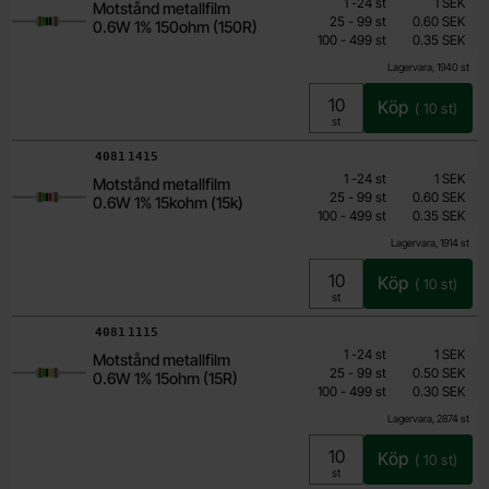
Antal
Pris /st
till
1
-
24
st
1 SEK
Motstånd metallfilm
0.15 SEK
till
25
-
99
st
0.60 SEK
0.6W 1% 150ohm (150R)
till
Inklusive 25% moms
100
-
499
st
0.35 SEK
Lagervara, 1940 st
Köp
(
10
st)
Enhet:
st
Art. nr
4081
1415
Mängdrabatt
Från
Antal
Pris /st
till
1
-
24
st
1 SEK
Motstånd metallfilm
0.15 SEK
till
25
-
99
st
0.60 SEK
0.6W 1% 15kohm (15k)
till
Inklusive 25% moms
100
-
499
st
0.35 SEK
Lagervara, 1914 st
Köp
(
10
st)
Enhet:
st
Art. nr
4081
1115
Mängdrabatt
Från
Antal
Pris /st
till
1
-
24
st
1 SEK
Motstånd metallfilm
0.15 SEK
till
25
-
99
st
0.50 SEK
0.6W 1% 15ohm (15R)
till
Inklusive 25% moms
100
-
499
st
0.30 SEK
Lagervara, 2874 st
Köp
(
10
st)
Enhet:
st