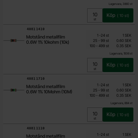
Lagervara, 3860 st
Köp
(
10
st)
Enhet:
st
Art. nr
4081
1410
Mängdrabatt
Från
Antal
Pris /st
till
1
-
24
st
1 SEK
Motstånd metallfilm
0.15 SEK
till
25
-
99
st
0.60 SEK
0.6W 1% 10kohm (10k)
till
Inklusive 25% moms
100
-
499
st
0.35 SEK
Lagervara, 1936 st
Köp
(
10
st)
Enhet:
st
Art. nr
4081
1710
Mängdrabatt
Från
Antal
Pris /st
till
1
-
24
st
1 SEK
Motstånd metallfilm
0.15 SEK
till
25
-
99
st
0.60 SEK
0.6W 1% 10Mohm (10M)
till
Inklusive 25% moms
100
-
499
st
0.35 SEK
Lagervara, 884 st
Köp
(
10
st)
Enhet:
st
Art. nr
4081
1110
Mängdrabatt
Från
Antal
Pris /st
till
1
-
24
st
1 SEK
Motstånd metallfilm