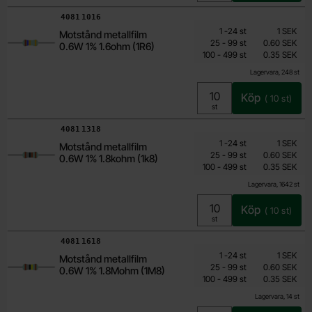
Art. nr
4081
1016
Mängdrabatt
Från
Antal
Pris /st
till
1
-
24
st
1 SEK
Motstånd metallfilm
0.15 SEK
till
25
-
99
st
0.60 SEK
0.6W 1% 1.6ohm (1R6)
till
Inklusive 25% moms
100
-
499
st
0.35 SEK
Lagervara, 248 st
Köp
(
10
st)
Enhet:
st
Art. nr
4081
1318
Mängdrabatt
Från
Antal
Pris /st
till
1
-
24
st
1 SEK
Motstånd metallfilm
0.15 SEK
till
25
-
99
st
0.60 SEK
0.6W 1% 1.8kohm (1k8)
till
Inklusive 25% moms
100
-
499
st
0.35 SEK
Lagervara, 1642 st
Köp
(
10
st)
Enhet:
st
Art. nr
4081
1618
Mängdrabatt
Från
Antal
Pris /st
till
1
-
24
st
1 SEK
Motstånd metallfilm
0.15 SEK
till
25
-
99
st
0.60 SEK
0.6W 1% 1.8Mohm (1M8)
till
Inklusive 25% moms
100
-
499
st
0.35 SEK
Lagervara, 14 st