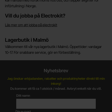
kan handla med norsk moms hos oss, och slipper avgifter för
införtullning i Norge.
Vill du jobba på Electrokit?
Läs mer om att jobba på electrokit
Lagerbutik i Malmö
Välkommen till vår nya lagerbutik i Malmö. Öppettider: vardagar
10-17. För snabbare service, gör en förbeställning.
Nyhetsbrev
Jag önskar erbjudanden, rabatter och produktnyheter direkt till min
inkorg!
Du kommer att få ca 1 utskick / månad. Avbryt enkelt när du vill.
Ditt namn
Din e-post