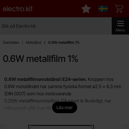
Startsidan för Electro:kit
Mina favoriter
Sverige
Sök
Sök på Electro:kit
Genomför 
Meny
Startsidan
Motstånd
0.6W metallfilm 1%
0.6W metallfilm 1%
Hoppa
till
0.6W metallfilmsmotstånd i E24-serien.
Kroppen hos
produkter
0.6W motståndet har samma fysiska format ø2.5 x 6.3 mm
(DIN 0207) som hos motsvarande
0.25W metallfilmsmotstånd. Då priset är likvärdigt, har
Läs mer
många helt gått över till 0.6W.
Metallfilmsmotståndet består av en kärna (substrat)
Underkategorier
tillverkad av glas eller keramik. Runt kärnan finns en tunn