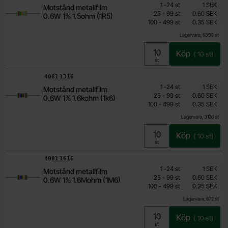
Mängdrabatt
Från
Antal
Pris /st
till
1
-
24
st
1 SEK
Motstånd metallfilm
0.15 SEK
till
25
-
99
st
0.60 SEK
0.6W 1% 1.5ohm (1R5)
till
Inklusive 25% moms
100
-
499
st
0.35 SEK
Lagervara, 6350 st
Köp
(
10
st)
Enhet:
st
Art. nr
4081
1316
Mängdrabatt
Från
Antal
Pris /st
till
1
-
24
st
1 SEK
Motstånd metallfilm
0.15 SEK
till
25
-
99
st
0.60 SEK
0.6W 1% 1.6kohm (1k6)
till
Inklusive 25% moms
100
-
499
st
0.35 SEK
Lagervara, 3126 st
Köp
(
10
st)
Enhet:
st
Art. nr
4081
1616
Mängdrabatt
Från
Antal
Pris /st
till
1
-
24
st
1 SEK
Motstånd metallfilm
0.15 SEK
till
25
-
99
st
0.60 SEK
0.6W 1% 1.6Mohm (1M6)
till
Inklusive 25% moms
100
-
499
st
0.35 SEK
Lagervara, 672 st
Köp
(
10
st)
Enhet:
st