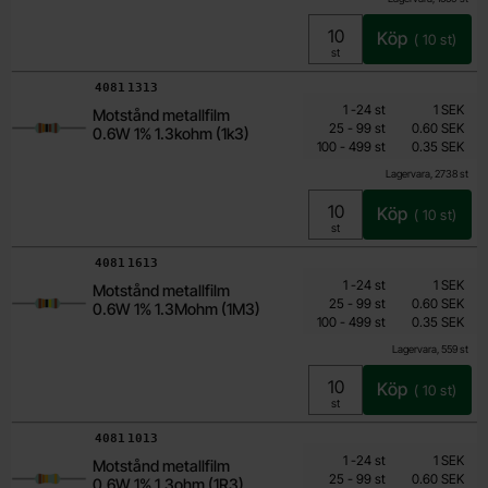
Köp
(
10
st)
Enhet:
st
Art. nr
4081
1313
Mängdrabatt
Från
Antal
Pris /st
till
1
-
24
st
1 SEK
Motstånd metallfilm
0.15 SEK
till
25
-
99
st
0.60 SEK
0.6W 1% 1.3kohm (1k3)
till
Inklusive 25% moms
100
-
499
st
0.35 SEK
Lagervara, 2738 st
Köp
(
10
st)
Enhet:
st
Art. nr
4081
1613
Mängdrabatt
Från
Antal
Pris /st
till
1
-
24
st
1 SEK
Motstånd metallfilm
0.15 SEK
till
25
-
99
st
0.60 SEK
0.6W 1% 1.3Mohm (1M3)
till
Inklusive 25% moms
100
-
499
st
0.35 SEK
Lagervara, 559 st
Köp
(
10
st)
Enhet:
st
Art. nr
4081
1013
Mängdrabatt
Från
Antal
Pris /st
till
1
-
24
st
1 SEK
Motstånd metallfilm
0.15 SEK
till
25
-
99
st
0.60 SEK
0.6W 1% 1.3ohm (1R3)