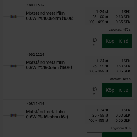
Art. nr
4081
1516
Mängdrabatt
Från
Antal
Pris /st
till
1
-
24
st
1 SEK
Motstånd metallfilm
0.15 SEK
till
25
-
99
st
0.60 SEK
0.6W 1% 160kohm (160k)
till
Inklusive 25% moms
100
-
499
st
0.35 SEK
Lagervara, 4912 st
Köp
(
10
st)
Enhet:
st
Art. nr
4081
1216
Mängdrabatt
Från
Antal
Pris /st
till
1
-
24
st
1 SEK
Motstånd metallfilm
0.15 SEK
till
25
-
99
st
0.60 SEK
0.6W 1% 160ohm (160R)
till
Inklusive 25% moms
100
-
499
st
0.35 SEK
Lagervara, 1465 st
Köp
(
10
st)
Enhet:
st
Art. nr
4081
1416
Mängdrabatt
Från
Antal
Pris /st
till
1
-
24
st
1 SEK
Motstånd metallfilm
0.15 SEK
till
25
-
99
st
0.60 SEK
0.6W 1% 16kohm (16k)
till
Inklusive 25% moms
100
-
499
st
0.35 SEK
Lagervara, 83 st