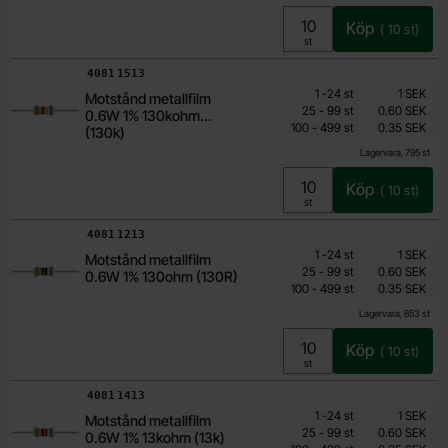
Köp
(
10
st)
Enhet:
st
Art. nr
4081
1513
Mängdrabatt
Från
Antal
Pris /st
till
1
-
24
st
1 SEK
Motstånd metallfilm
0.15 SEK
till
25
-
99
st
0.60 SEK
0.6W 1% 130kohm
till
Inklusive 25% moms
100
-
499
st
0.35 SEK
(130k)
Lagervara, 795 st
Köp
(
10
st)
Enhet:
st
Art. nr
4081
1213
Mängdrabatt
Från
Antal
Pris /st
till
1
-
24
st
1 SEK
Motstånd metallfilm
0.15 SEK
till
25
-
99
st
0.60 SEK
0.6W 1% 130ohm (130R)
till
Inklusive 25% moms
100
-
499
st
0.35 SEK
Lagervara, 853 st
Köp
(
10
st)
Enhet:
st
Art. nr
4081
1413
Mängdrabatt
Från
Antal
Pris /st
till
1
-
24
st
1 SEK
Motstånd metallfilm
0.15 SEK
till
25
-
99
st
0.60 SEK
0.6W 1% 13kohm (13k)
Inklusive 25% moms