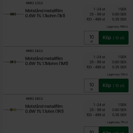
Art. nr
4081
1311
Mängdrabatt
Från
Antal
Pris /st
till
1
-
24
st
1 SEK
Motstånd metallfilm
0.15 SEK
till
25
-
99
st
0.60 SEK
0.6W 1% 1.1kohm (1k1)
till
Inklusive 25% moms
100
-
499
st
0.35 SEK
Lagervara, 1198 st
Köp
(
10
st)
Enhet:
st
Art. nr
4081
1611
Mängdrabatt
Från
Antal
Pris /st
till
1
-
24
st
1 SEK
Motstånd metallfilm
0.15 SEK
till
25
-
99
st
0.60 SEK
0.6W 1% 1.1Mohm (1M1)
till
Inklusive 25% moms
100
-
499
st
0.35 SEK
Lagervara, 136 st
Köp
(
10
st)
Enhet:
st
Art. nr
4081
1011
Mängdrabatt
Från
Antal
Pris /st
till
1
-
24
st
1 SEK
Motstånd metallfilm
0.15 SEK
till
25
-
99
st
0.60 SEK
0.6W 1% 1.1ohm (1R1)
till
Inklusive 25% moms
100
-
499
st
0.35 SEK
Lagervara, 710 st
Köp