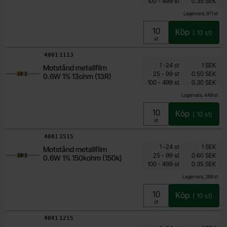
till
100
-
499
st
0.35 SEK
Lagervara, 971 st
Köp
(
10
st)
Enhet:
st
Art. nr
4081
1113
Mängdrabatt
Från
Antal
Pris /st
till
1
-
24
st
1 SEK
Motstånd metallfilm
0.15 SEK
till
25
-
99
st
0.50 SEK
0.6W 1% 13ohm (13R)
till
Inklusive 25% moms
100
-
499
st
0.30 SEK
Lagervara, 448 st
Köp
(
10
st)
Enhet:
st
Art. nr
4081
1515
Mängdrabatt
Från
Antal
Pris /st
till
1
-
24
st
1 SEK
Motstånd metallfilm
0.15 SEK
till
25
-
99
st
0.60 SEK
0.6W 1% 150kohm (150k)
till
Inklusive 25% moms
100
-
499
st
0.35 SEK
Lagervara, 268 st
Köp
(
10
st)
Enhet:
st
Art. nr
4081
1215
Mängdrabatt
Från