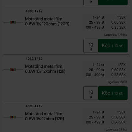
Enhet:
st
Art. nr
4081
1212
Mängdrabatt
Från
Antal
Pris /st
till
1
-
24
st
1 SEK
Motstånd metallfilm
0.15 SEK
till
25
-
99
st
0.60 SEK
0.6W 1% 120ohm (120R)
till
Inklusive 25% moms
100
-
499
st
0.35 SEK
Lagervara, 4775 st
Köp
(
10
st)
Enhet:
st
Art. nr
4081
1412
Mängdrabatt
Från
Antal
Pris /st
till
1
-
24
st
1 SEK
Motstånd metallfilm
0.15 SEK
till
25
-
99
st
0.60 SEK
0.6W 1% 12kohm (12k)
till
Inklusive 25% moms
100
-
499
st
0.35 SEK
Lagervara, 918 st
Köp
(
10
st)
Enhet:
st
Art. nr
4081
1112
Mängdrabatt
Från
Antal
Pris /st
till
1
-
24
st
1 SEK
Motstånd metallfilm
0.15 SEK
till
25
-
99
st
0.50 SEK
0.6W 1% 12ohm (12R)
till
Inklusive 25% moms
100
-
499
st
0.30 SEK
Lagervara, 388 st