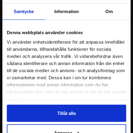
Nyhetsbrev
Samtycke
Information
Om
Jag önskar erbjudanden, rabatter och produktnyheter direkt till min
inkorg!
Du kommer att få ca 1 utskick / månad. Avbryt enkelt när du vill.
Ditt namn
Denna webbplats använder cookies
Vi använder enhetsidentifierare för att anpassa innehållet
till användarna, tillhandahålla funktioner för sociala
Din e-post
medier och analysera vår trafik. Vi vidarebefordrar även
sådana identifierare och annan information från din enhet
till de sociala medier och annons- och analysföretag som
vi samarbetar med. Dessa kan i sin tur kombinera
informationen med annan information som du har
tillhandahållit eller som de har samlat in när du har använt
deras tjänster.
Tillåt alla
Sidfot Blandad info och länkar
Allmänt
Anpassa