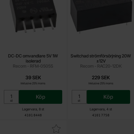
DC-DC omvandlare 5V 1W
Switchad strömförsörjning 20W
isolerad
±12V
Recom - RFM-0505S
Recom - RAC20-12DK
39 SEK
229 SEK
Inklusive 25% moms
Inklusive 25% moms
Köp
Köp
Enhet:
Enhet:
st
st
Lagervara, 8 st
Lagervara, 4 st
Art. nr
Art. nr
4101
8448
4101
7758
akera switchad strömförsörjning 20W ±15V som favorit