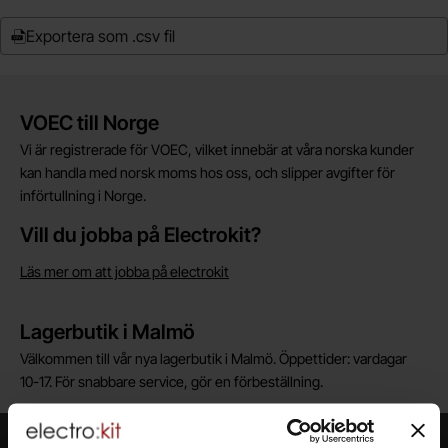
Exportera som .csv fil
Kort allmän information
VOEC till Norge
Vi är registrerade för VOEC, vilket innebär at våra norska kunder
kan handla med norsk moms hos oss, och slipper avgifter för
införtullning i Norge.
Vill du jobba på Electrokit?
Läs mer om att jobba på electrokit
Lagerbutik i Malmö
Välkommen till vår nya lagerbutik i Malmö. Öppettider: vardagar
10-17. För snabbare service, gör en förbeställning.