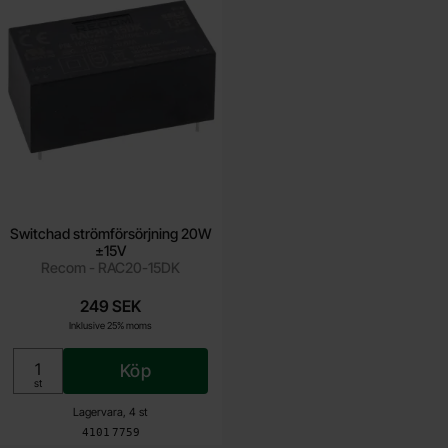
Switchad strömförsörjning 20W
±15V
Recom - RAC20-15DK
249 SEK
Inklusive 25% moms
Köp
Enhet:
st
Lagervara, 4 st
Art. nr
4101
7759