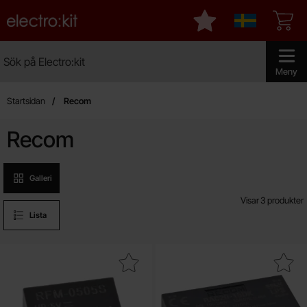
Startsidan för Electro:kit
Mina favoriter
Sverige
Sök
Sök på Electro:kit
Genomför 
Meny
Startsidan
Recom
Recom
Produktvisning
Galleri
Visar
3
produkter
Lista
Makera dC-DC omvandlare 5V 1W isolerad som favorit
Makera switchad strömförsörjnin