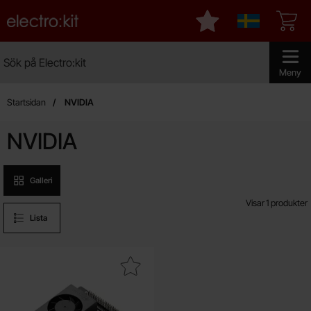
Startsidan för Electro:kit
Mina favoriter
Sverige
Sök
Sök på Electro:kit
Genomför 
Meny
Startsidan
NVIDIA
NVIDIA
Produktvisning
Galleri
Visar
1
produkter
Lista
a nVIDIA Jetson Orin Nano Super Developer kit som favorit