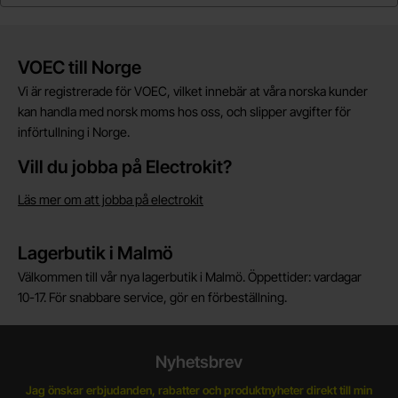
Kort allmän information
VOEC till Norge
Vi är registrerade för VOEC, vilket innebär at våra norska kunder
kan handla med norsk moms hos oss, och slipper avgifter för
införtullning i Norge.
Vill du jobba på Electrokit?
Läs mer om att jobba på electrokit
Lagerbutik i Malmö
Välkommen till vår nya lagerbutik i Malmö. Öppettider: vardagar
10-17. För snabbare service, gör en förbeställning.
Nyhetsbrev
Jag önskar erbjudanden, rabatter och produktnyheter direkt till min