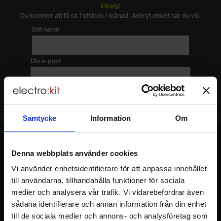
inkorg!
Du kommer att få ca 1 utskick / månad. Avbryt enkelt när du vill.
Ditt namn
Din e-post
Samtycke
Information
Om
Denna webbplats använder cookies
Vi använder enhetsidentifierare för att anpassa innehållet
Sidfot Blandad info och länkar
till användarna, tillhandahålla funktioner för sociala
Allmänt
medier och analysera vår trafik. Vi vidarebefordrar även
sådana identifierare och annan information från din enhet
Att handla hos oss
till de sociala medier och annons- och analysföretag som