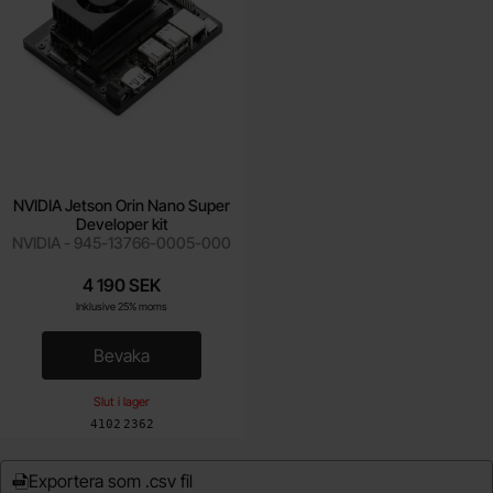
NVIDIA Jetson Orin Nano Super
Developer kit
NVIDIA - 945-13766-0005-000
4 190 SEK
Inklusive 25% moms
Bevaka
, NVIDIA Jetson Orin Nano Super Developer kit
Slut i lager
Art. nr
4102
2362
Exportera som .csv fil