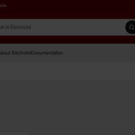
able
 Electro:kit
M
bout Electrokit
Documentation