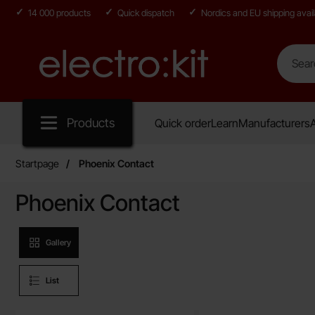
14 000 products
Quick dispatch
Nordics and EU shipping avail
Search
Search in
Startpage for Electro:kit
Products
Quick order
Learn
Manufacturers
A
Startpage
Phoenix Contact
Phoenix Contact
Product presentation
Gallery
List