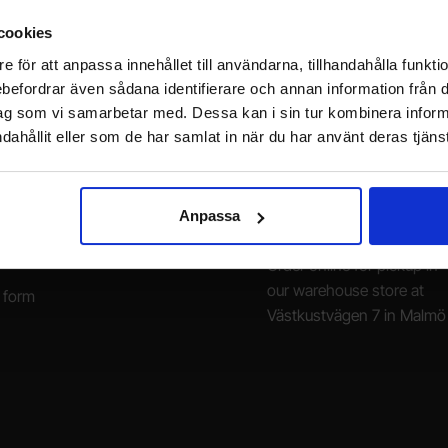
cookies
e för att anpassa innehållet till användarna, tillhandahålla funkt
rebefordrar även sådana identifierare och annan information från di
ag som vi samarbetar med. Dessa kan i sin tur kombinera info
dahållit eller som de har samlat in när du har använt deras tjänst
g
Customer Service
Monday-Friday 10-16 (10 
asked questions (FAQ)
+46 40 29 87 60
Anpassa
E-mail: info@electrokit.se
Order online for pickup in
our warehouse store at
 form
Västkustvägen 7 in Malmö