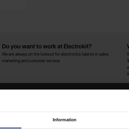
Do you want to work at Electrokit?
We are always on the lookout for electronics talents in sales,
W
marketing and customer service.
1
w
Newsletter
Please send me offers, discounts and product news, directly to my inbox!
You will receive around one e-mail / month. Feel free to cancel at any time.
Information
Your email