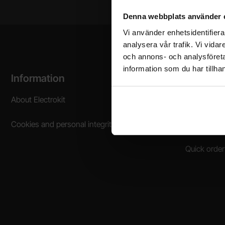
Denna webbplats använder 
Vi använder enhetsidentifierar
analysera vår trafik. Vi vida
och annons- och analysföret
information som du har tillhan
Footer content Mixed info and links
Information
Shoppin
About Electrokit
Frequently 
Cookies and personal integrity
Sales terms
Quick order