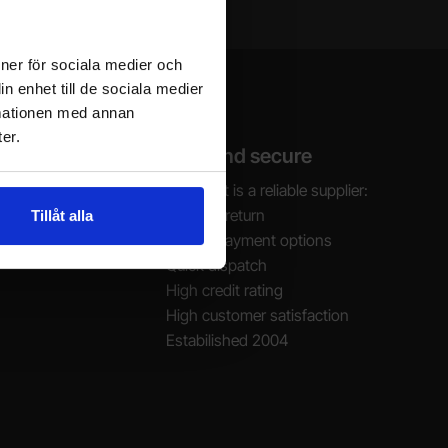
ioner för sociala medier och
n enhet till de sociala medier
rmationen med annan
er.
Safe and secure
AM - 4 PM)
Electrokit is a reliable supplier:
30 days return
Tillåt alla
Secure payment options
Quick dispatch
High credit rating
High customer satisfaction
Estabilished 2004