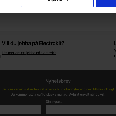
Vill du jobba på Electrokit?
V
Läs mer om att jobba på electrokit
g
F
Nyhetsbrev
Jag önskar erbjudanden, rabatter och produktnyheter direkt till min inkorg!
Du kommer att få ca 1 utskick / månad. Avbryt enkelt när du vill.
Din e-post