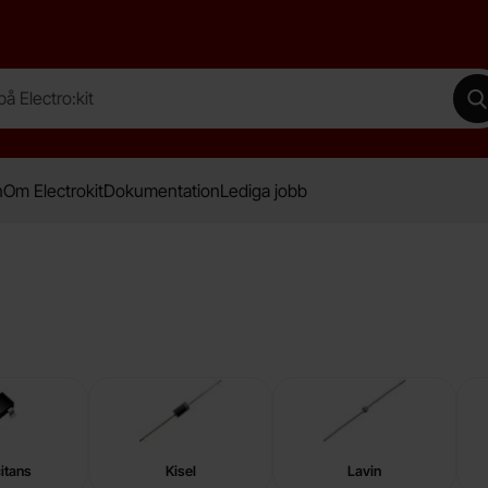
lectro:kit
G
n
Om Electrokit
Dokumentation
Lediga jobb
itans
Kisel
Lavin