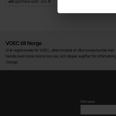
Exportera som .csv fil
Kort allmän information
VOEC till Norge
Vi är registrerade för VOEC, vilket innebär at våra norska kunder kan
handla med norsk moms hos oss, och slipper avgifter för införtullnin
i Norge.
Ditt namn