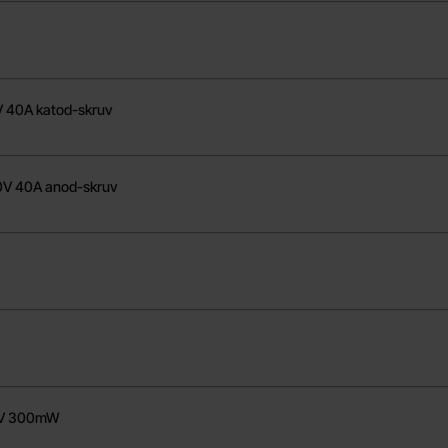
 40A katod-skruv
V 40A anod-skruv
2V 300mW