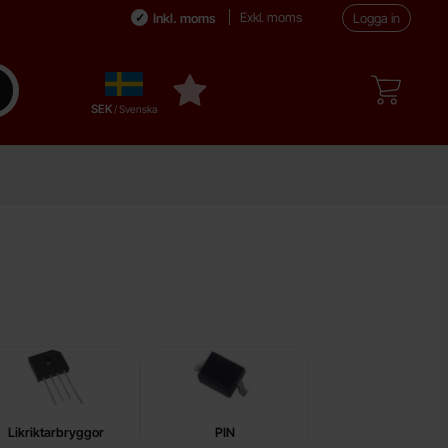
Exkl. moms
Inkl. moms
Logga in
Sverige
enomför sökning
Mina favoriter
,
SEK
/ Svenska
Likriktarbryggor
PIN