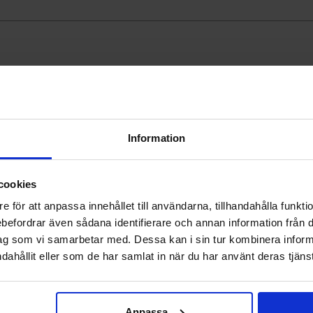
pF
Information
45pF
cookies
7pF
e för att anpassa innehållet till användarna, tillhandahålla funkt
)
rebefordrar även sådana identifierare och annan information från di
ag som vi samarbetar med. Dessa kan i sin tur kombinera info
dahållit eller som de har samlat in när du har använt deras tjänst
50pF
F)
Anpassa