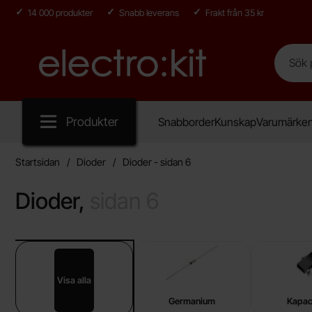
14 000 produkter
Snabb leverans
Frakt från 35 kr
Sök
Sök på E
Startsidan för Electro:kit
Produkter
Snabborder
Kunskap
Varumärke
Startsidan
Dioder
Dioder - sidan 6
Dioder,
sidan 6
Underkategorier
Hoppa
till
produkter
Visa alla
Dioder
Germanium
Kapac