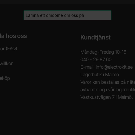
la hos oss
Kundtjänst
gor (FAQ)
Måndag-Fredag 10-16
040 - 29 87 60
villkor
E-mail: info@electrokit.se
Lagerbutik i Malmö
neköp
Varor kan beställas på näte
avhämtning i vår lagerbuti
Västkustvägen 7 i Malmö.