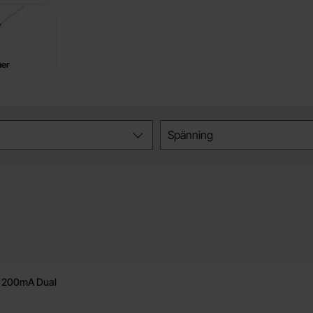
er
Spänning
V 300mW
 200mA Dual