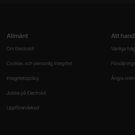
Sidfot Blandad info och länkar
Allmänt
Att hand
Om Electrokit
Vanliga frå
Cookies och personlig integritet
Försäljnings
Integritetspolicy
Ångra onli
Jobba på Electrokit
Uppförandekod